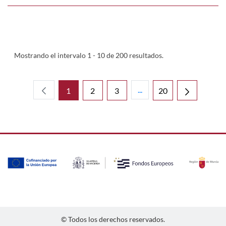
Mostrando el intervalo 1 - 10 de 200 resultados.
...
1
2
3
20
Páginas intermedias Use 
Página
Página
Página
Página
© Todos los derechos reservados.