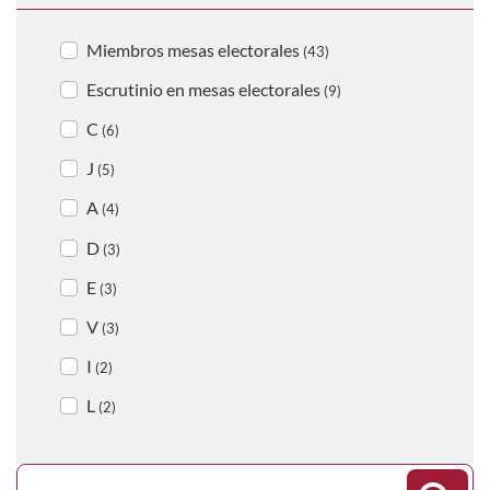
Miembros mesas electorales
(43)
Escrutinio en mesas electorales
(9)
C
(6)
J
(5)
A
(4)
D
(3)
E
(3)
V
(3)
I
(2)
L
(2)